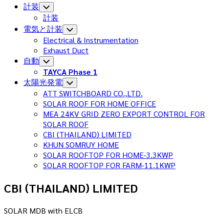
計装
Toggle
Child
計装
Menu
電気と計装
Toggle
Child
Electrical & Instrumentation
Menu
Exhaust Duct
自動
Toggle
Child
TAYCA Phase 1
Menu
太陽光発電
Toggle
Child
ATT SWITCHBOARD CO.,LTD.
Menu
SOLAR ROOF FOR HOME OFFICE
MEA 24KV GRID ZERO EXPORT CONTROL FOR
SOLAR ROOF
CBI (THAILAND) LIMITED
KHUN SOMRUY HOME
SOLAR ROOFTOP FOR HOME-3.3KWP
SOLAR ROOFTOP FOR FARM-11.1KWP
CBI (THAILAND) LIMITED
SOLAR MDB with ELCB