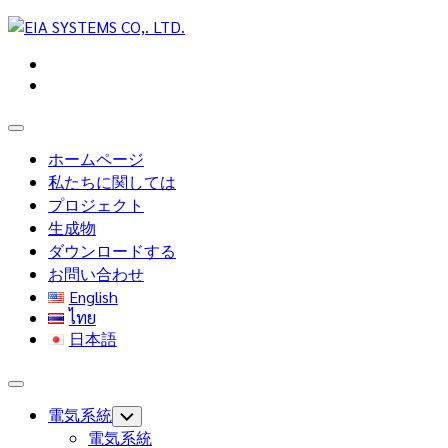
Skip
to
content
Expand
Menu
ホームページ
私たちに関しては
プロジェクト
生成物
ダウンロードする
お問い合わせ
English
ไทย
日本語
Expand
Menu
電気系統
Toggle
Child
電気系統
Menu