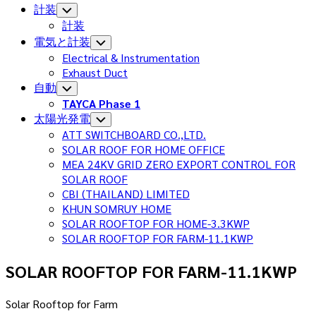
計装
Toggle
Child
計装
Menu
電気と計装
Toggle
Child
Electrical & Instrumentation
Menu
Exhaust Duct
自動
Toggle
Child
TAYCA Phase 1
Menu
Current
太陽光発電
Toggle
Child
Page
ATT SWITCHBOARD CO.,LTD.
Menu
Parent
SOLAR ROOF FOR HOME OFFICE
MEA 24KV GRID ZERO EXPORT CONTROL FOR
SOLAR ROOF
CBI (THAILAND) LIMITED
KHUN SOMRUY HOME
SOLAR ROOFTOP FOR HOME-3.3KWP
Current
SOLAR ROOFTOP FOR FARM-11.1KWP
Page:
SOLAR ROOFTOP FOR FARM-11.1KWP
Solar Rooftop for Farm