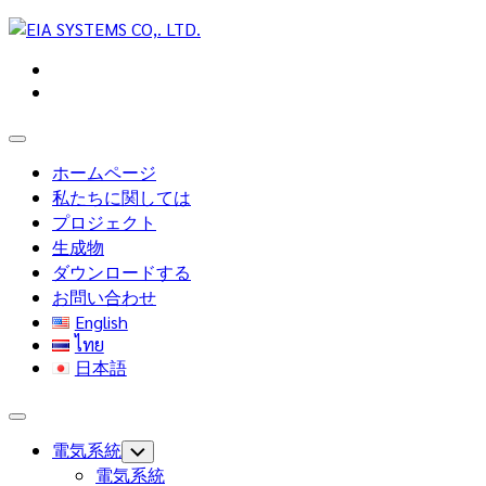
Skip
to
content
Expand
Menu
ホームページ
私たちに関しては
プロジェクト
生成物
ダウンロードする
お問い合わせ
English
ไทย
日本語
Expand
Menu
電気系統
Toggle
Child
電気系統
Menu