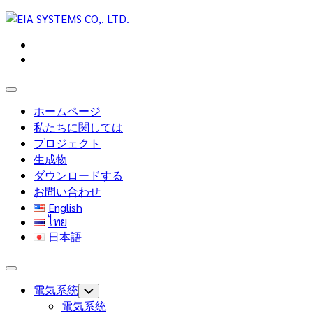
Skip
to
content
Expand
Menu
ホームページ
私たちに関しては
プロジェクト
生成物
ダウンロードする
お問い合わせ
English
ไทย
日本語
Expand
Menu
電気系統
Toggle
Child
電気系統
Menu