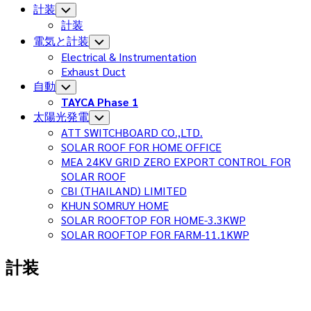
Current
計装
Toggle
Child
Page:
計装
Menu
電気と計装
Toggle
Child
Electrical & Instrumentation
Menu
Exhaust Duct
自動
Toggle
Child
TAYCA Phase 1
Menu
太陽光発電
Toggle
Child
ATT SWITCHBOARD CO.,LTD.
Menu
SOLAR ROOF FOR HOME OFFICE
MEA 24KV GRID ZERO EXPORT CONTROL FOR
SOLAR ROOF
CBI (THAILAND) LIMITED
KHUN SOMRUY HOME
SOLAR ROOFTOP FOR HOME-3.3KWP
SOLAR ROOFTOP FOR FARM-11.1KWP
計装