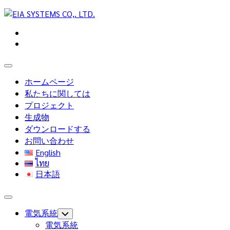
Skip
to
content
Expand
Menu
ホームページ
私たちに関しては
プロジェクト
生成物
ダウンロードする
お問い合わせ
English
ไทย
日本語
Expand
Menu
電気系統
Toggle
Child
電気系統
Menu