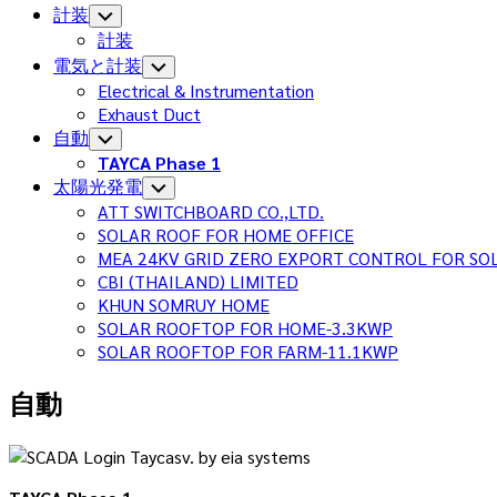
計装
Toggle
Child
計装
Menu
電気と計装
Toggle
Child
Electrical & Instrumentation
Menu
Exhaust Duct
Current
自動
Toggle
Child
Page:
TAYCA Phase 1
Menu
太陽光発電
Toggle
Child
ATT SWITCHBOARD CO.,LTD.
Menu
SOLAR ROOF FOR HOME OFFICE
MEA 24KV GRID ZERO EXPORT CONTROL FOR SO
CBI (THAILAND) LIMITED
KHUN SOMRUY HOME
SOLAR ROOFTOP FOR HOME-3.3KWP
SOLAR ROOFTOP FOR FARM-11.1KWP
自動